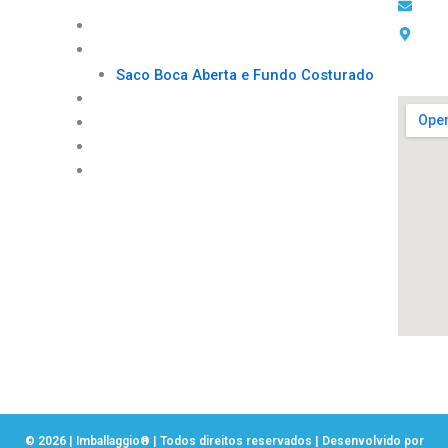
ven
Sobre Nós
ENDE
Cond
Nossos Produtos
Rua 
Saco Boca Aberta e Fundo Costurado
Lago
Qualidade
Sustentabilidade
Publicações
Relacionamento
© 2026 | Imballaggio® | Todos direitos reservados | Desenvolvido por